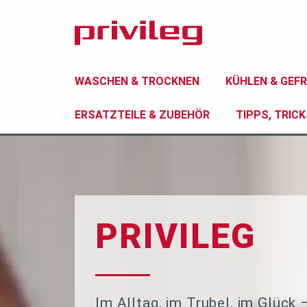
Privileg
WASCHEN & TROCKNEN
KÜHLEN & GEFR
ERSATZTEILE & ZUBEHÖR
TIPPS, TRIC
WASCHMASCHINEN
KÜHLSCHRÄNKE & KOMBIS
GESCHIRRSPÜLER
HERDE & BACKÖFEN
MIKROWELLEN
TOASTER
WASCH
SETS
ERSATZTEILE-SHOP
WASCHEN
TROCKNEN
WPRO 
MIXER
BÜGELEISEN
PRIVILEG
Im Alltag, im Trubel, im Glück 