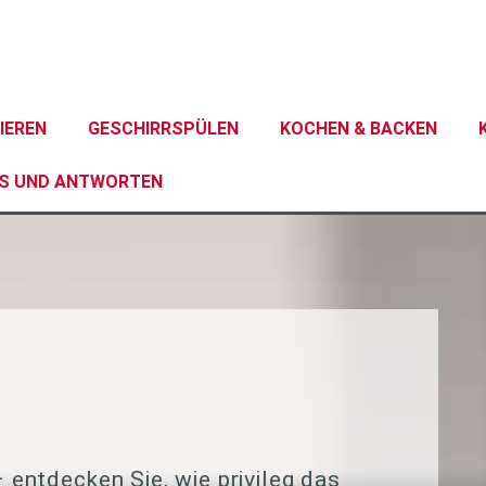
IEREN
GESCHIRRSPÜLEN
KOCHEN & BACKEN
KS UND ANTWORTEN
TROCKNER
GEFRIERGERÄTE
KAFFEEMASCHINEN
KOCHFELDER
TROCKNER
DUNSTABZUGSHAUBEN
WASSERKOCHER
ZUBEHÖR
SPÜLEN
KÜHLEN
BACKEN UND 
– entdecken Sie, wie privileg das