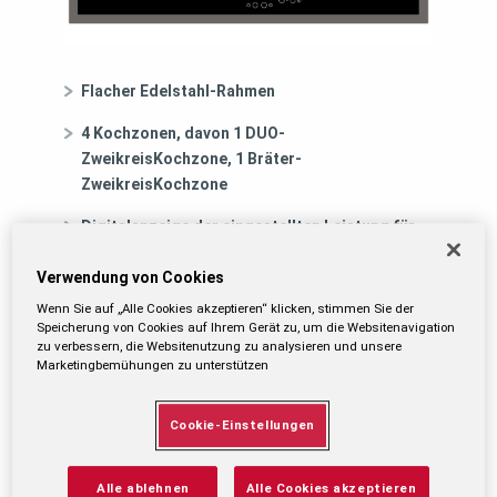
Flacher Edelstahl-Rahmen
4 Kochzonen, davon 1 DUO-
ZweikreisKochzone, 1 Bräter-
ZweikreisKochzone
Digitalanzeige der eingestellten Leistung für
jede Kochzone
Verwendung von Cookies
Timer für jede Kochzone mit
Wenn Sie auf „Alle Cookies akzeptieren“ klicken, stimmen Sie der
Abschaltautomatik (1 – 99 Min.)
Speicherung von Cookies auf Ihrem Gerät zu, um die Websitenavigation
zu verbessern, die Websitenutzung zu analysieren und unsere
Marketingbemühungen zu unterstützen
EAN-Nummer:
Cookie-Einstellungen
8003437207235
EU-Datenblatt (PDF)
Alle ablehnen
Alle Cookies akzeptieren